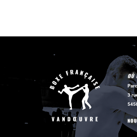
OÙ 
Parc
3 ru
545
NOU