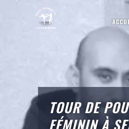
ACCU
TOUR DE POU
FÉMININ À S