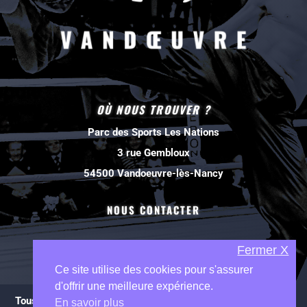
OÙ NOUS TROUVER ?
Parc des Sports Les Nations
3 rue Gembloux
54500 Vandoeuvre-lès-Nancy
NOUS CONTACTER
Fermer X
Ce site utilise des cookies pour s'assurer
d'offrir une meilleure expérience.
Tous droits réservés à Savate Boxe française Vandoeuvre
En savoir plus